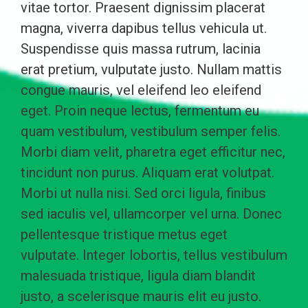
vitae tortor. Praesent dignissim placerat
magna, viverra dapibus tellus vehicula ut.
Suspendisse quis massa rutrum, lacinia
erat pretium, vulputate justo. Nullam mattis
congue mauris, vel eleifend leo eleifend
eget. Proin neque lectus, fermentum eu
quam vestibulum, vestibulum semper felis.
Morbi diam velit, pharetra eget efficitur nec,
tincidunt non purus. Aliquam erat volutpat.
Morbi ut nulla nisi. Sed orci ligula, finibus
sed iaculis vel, ullamcorper vel urna. Donec
pellentesque tristique metus eget
vulputate. Integer lobortis, tellus vestibulum
malesuada tristique, ligula diam blandit
justo, a scelerisque mauris elit eu justo.